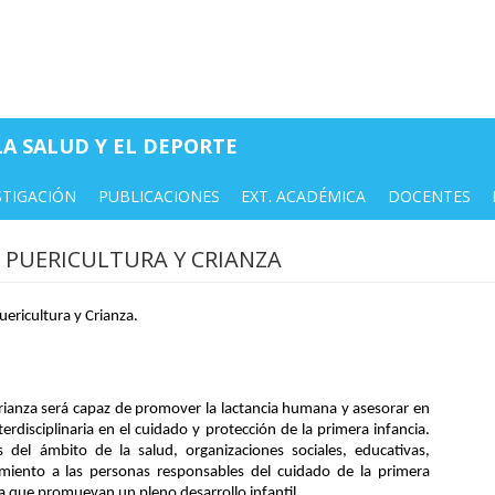
A SALUD Y EL DEPORTE
STIGACIÓN
PUBLICACIONES
EXT. ACADÉMICA
DOCENTES
 PUERICULTURA Y CRIANZA
uericultura y Crianza. 
crianza será capaz de promover la lactancia humana y asesorar en 
rdisciplinaria en el cuidado y protección de la primera infancia. 
del ámbito de la salud, organizaciones sociales, educativas, 
miento a las personas responsables del cuidado de la primera 
za que promuevan un pleno desarrollo infantil. 